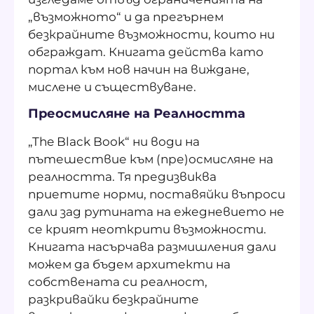
„възможното“ и да прегърнем
безкрайните възможности, които ни
обграждат. Книгата действа като
портал към нов начин на виждане,
мислене и съществуване.
Преосмисляне на Реалността
„The Black Book“ ни води на
пътешествие към (пре)осмисляне на
реалността. Тя предизвиква
приетите норми, поставяйки въпроси
дали зад рутината на ежедневието не
се крият неоткрити възможности.
Книгата насърчава размишления дали
можем да бъдем архитекти на
собствената си реалност,
разкривайки безкрайните