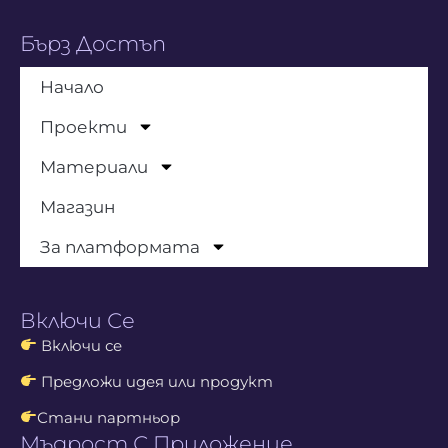
Бърз Достъп
Начало
Проекти
Материали
Магазин
За платформата
Включи Се
Включи се
Предложи идея или продукт
Стани партньор
Мъдрост С Приложение