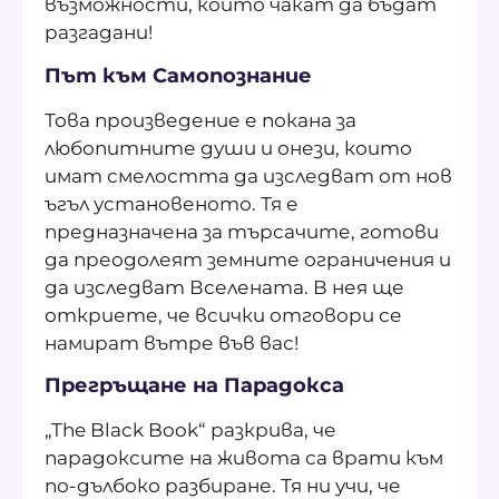
възможности, които чакат да бъдат
разгадани!
Път към Самопознание
Това произведение е покана за
любопитните души и онези, които
имат смелостта да изследват от нов
ъгъл установеното. Тя е
предназначена за търсачите, готови
да преодолеят земните ограничения и
да изследват Вселената. В нея ще
откриете, че всички отговори се
намират вътре във вас!
Прегръщане на Парадокса
„The Black Book“ разкрива, че
парадоксите на живота са врати към
по-дълбоко разбиране. Тя ни учи, че