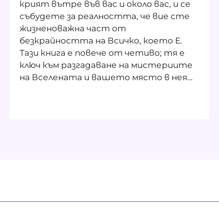
крият вътре във вас и около вас, и се
събудете за реалността, че вие сте
жизненоважна част от
безкрайността на Всичко, което Е.
Тази книга е повече от четиво; тя е
ключ към разгадаване на мистериите
на Вселената и вашето място в нея…