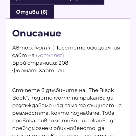
Отзиви (6)
Описание
Автор:
ivomir
(Посетете официалния
сайт на
ivomir.net
)
Брой страници: 208
Формат: Хартиен
–
Стъпете в дълбините на „The Black
Book“, където
ivomir
ни приканва да
разсъждаваме над самата същност на
реалността, която познаваме. Това
провокативно четиво ни поканва да
превъзмогнем обикновеното, да
изгледаме отвъд ограниченията на