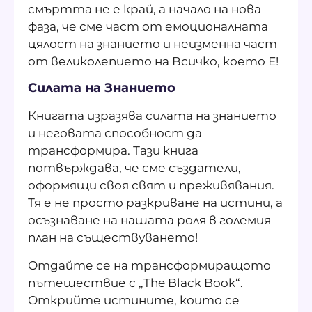
смъртта не е край, а начало на нова
фаза, че сме част от емоционалната
цялост на знанието и неизменна част
от великолепието на Всичко, което Е!
Силата на Знанието
Книгата изразява силата на знанието
и неговата способност да
трансформира. Тази книга
потвърждава, че сме създатели,
оформящи своя свят и преживявания.
Тя е не просто разкриване на истини, а
осъзнаване на нашата роля в големия
план на съществуването!
Отдайте се на трансформиращото
пътешествие с „The Black Book“.
Открийте истините, които се