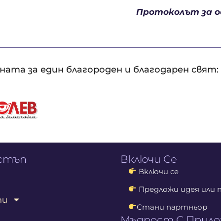
Протоколът за 
ата за един благороден и благодарен свят:
остъп
Включи Се
Включи се
Предложи идея или 
ти
Стани партньор
Мъдрост С Прил