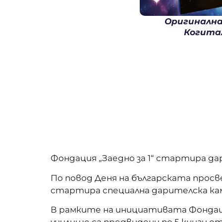
Оригинална
Когитал
Фондация „Заедно за 1“ стартира дар
По повод Деня на българската просве
стартира специална дарителска кам
В рамките на инициативата Фондаци
училище са предвидени по 5 книги от