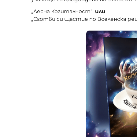
„Лесна Когиталност“
или
„Сготви си щастие по Вселенска ре