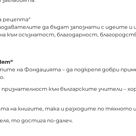
а рецепта“
подавателите да бъдат запознати с идеите и
на към осъзнатост, благодарност, благородст
свят“
тите на Фондацията – да подкрепя добри приме
о.
и признателност към българските учители – х
а на книгите, така и разходите по тяхното 
еля, то достига по-далеч.