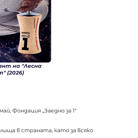
нт на "Лесна
" (2026)
ай, Фондация „Заедно за 1“
лища в страната, като за всяко