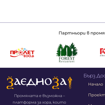
Партньори в промян
Бърз Д
Начало
Проек
Промяната е възможна –
платформа за хора, които