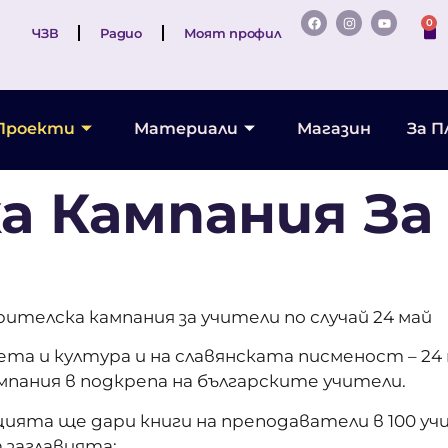
0
ЧЗВ
Радио
Моят профил
Проекти
Материали
Магазин
За 
 Кампания За
ителска кампания за учители по случай 24 май
та и култура и на славянската писменост – 24 м
пания в подкрепа на българските учители.
ята ще дари книги на преподаватели в 100 учи
 заглавията: