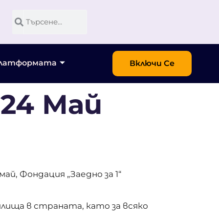
Платформата
Включи Се
 24 Май
ай, Фондация „Заедно за 1“
лища в страната, като за всяко