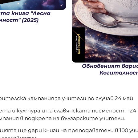
та книга "Лесна
ност" (2025)
Обновеният вариа
Когиталност
ителска кампания за учители по случай 24 май
та и култура и на славянската писменост – 24 м
пания в подкрепа на българските учители.
ята ще дари книги на преподаватели в 100 учи
 заглавията: