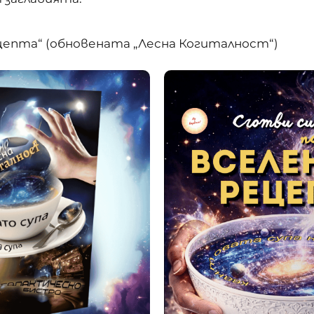
цепта“ (обновената „Лесна Когиталност“)