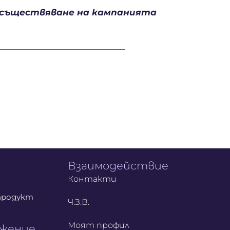
осъществяване на кампанията
Взаимодействие
Контакти
продукт
Ч.З.В.
Моят профил
ожение