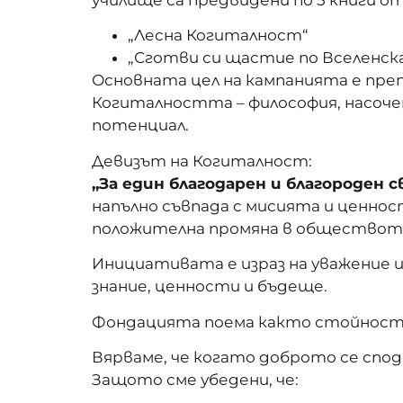
„Лесна Когиталност“
„Сготви си щастие по Вселенск
Основната цел на кампанията е пре
Когиталността – философия, насоче
потенциал.
Девизът на Когиталност:
„За един благодарен и благороден 
напълно съвпада с мисията и ценнос
положителна промяна в обществот
Инициативата е израз на уважение 
знание, ценности и бъдеще.
Фондацията поема както стойностт
Вярваме, че когато доброто се спод
Защото сме убедени, че: