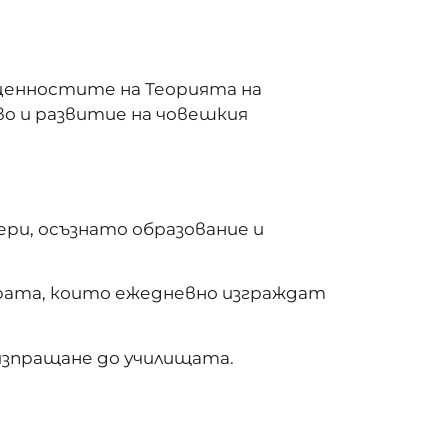
 ценностите на Теорията на
во и развитие на човешкия
ри, осъзнато образование и
ората, които ежедневно изграждат
изпращане до училищата.