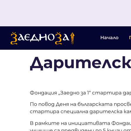
Начало
Дарителска
Фондация „Заедно за 1“ стартира дар
По повод Деня на българската просве
стартира специална дарителска кам
В рамките на инициативата Фондаци
училище са предвидени по 5 книги от