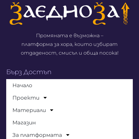
Промяната е възможна –
платформа за хора, които избират
отдаденост, смисъл и обща посока!
Бърз Достъп
Начало
Проекти
Материали
Магазин
За платформата