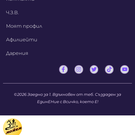
Ч.З.В.
Моят профил
Афилиейти
Дарения
©2026 Заедно за 1. Вдъхновен от теб. Създаден за
ЕдинЕНие с Всичко, което Е!