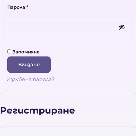
Парола
*
Запомняне
Влизане
Изгубена парола?
Регистриране