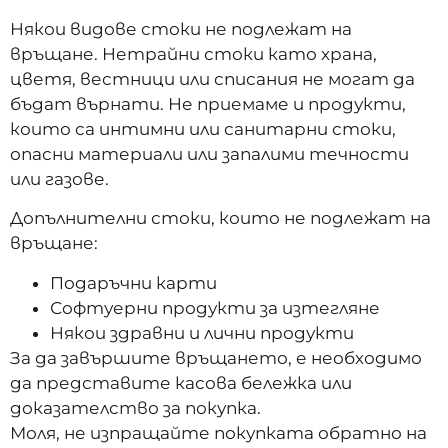
Някои видове стоки не подлежат на
връщане. Нетрайни стоки като храна,
цветя, вестници или списания не могат да
бъдат върнати. Не приемаме и продукти,
които са интимни или санитарни стоки,
опасни материали или запалими течности
или газове.
Допълнителни стоки, които не подлежат на
връщане:
Подаръчни карти
Софтуерни продукти за изтегляне
Някои здравни и лични продукти
За да завършите връщането, е необходимо
да представите касова бележка или
доказателство за покупка.
Моля, не изпращайте покупката обратно на