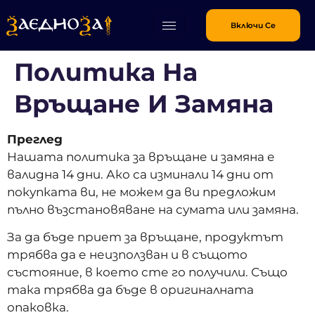
Включи Се
Политика На
Връщане И Замяна
Преглед
Нашата политика за връщане и замяна е
валидна 14 дни. Ако са изминали 14 дни от
покупката ви, не можем да ви предложим
пълно възстановяване на сумата или замяна.
За да бъде приет за връщане, продуктът
трябва да е неизползван и в същото
състояние, в което сте го получили. Също
така трябва да бъде в оригиналната
опаковка.