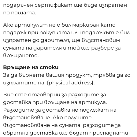
подаръчен сертификат ще бъде изпратен
по пощата.
Ако артикулът не е бил маркиран като
подарък при покупката или подаръкът е бил
изпратен до дарителя, ще възстановим
сумата на дарителя и той ще разбере за
връщането.
Връщане на стоки
За да върнете вашия продукт, трябва да го
изпратите на: {physical address}.
Вие сте отговорни за разходите за
доставка при връщане на артикула.
Разходите за доставка не подлежат на
възстановяване. Ако получите
възстановяване на сумата, разходите за
обратна доставка ще бъдат приспаднати