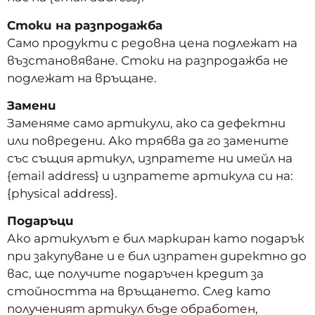
Стоки на разпродажба
Само продукти с редовна цена подлежат на
възстановяване. Стоки на разпродажба не
подлежат на връщане.
Замени
Заменяме само артикули, ако са дефектни
или повредени. Ако трябва да го замените
със същия артикул, изпратете ни имейл на
{email address} и изпратете артикула си на:
{physical address}.
Подаръци
Ако артикулът е бил маркиран като подарък
при закупуване и е бил изпратен директно до
вас, ще получите подаръчен кредит за
стойността на връщането. След като
полученият артикул бъде обработен,