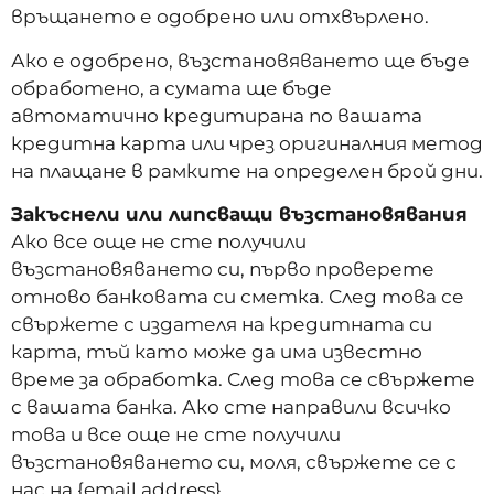
връщането е одобрено или отхвърлено.
Ако е одобрено, възстановяването ще бъде
обработено, а сумата ще бъде
автоматично кредитирана по вашата
кредитна карта или чрез оригиналния метод
на плащане в рамките на определен брой дни.
Закъснели или липсващи възстановявания
Ако все още не сте получили
възстановяването си, първо проверете
отново банковата си сметка. След това се
свържете с издателя на кредитната си
карта, тъй като може да има известно
време за обработка. След това се свържете
с вашата банка. Ако сте направили всичко
това и все още не сте получили
възстановяването си, моля, свържете се с
нас на {email address}.