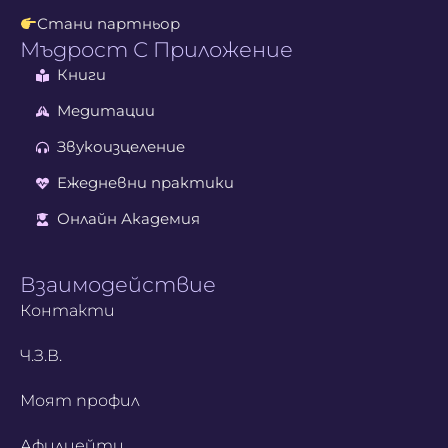
Стани партньор
Мъдрост С Приложение
Книги
Медитации
Звукоизцеление
Ежедневни практики
Онлайн Академия
Взаимодействие
Контакти
Ч.З.В.
Моят профил
Афилиейти