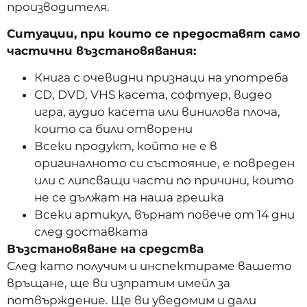
производителя.
Ситуации, при които се предоставят само
частични възстановявания:
Книга с очевидни признаци на употреба
CD, DVD, VHS касета, софтуер, видео
игра, аудио касета или винилова плоча,
които са били отворени
Всеки продукт, който не е в
оригиналното си състояние, е повреден
или с липсващи части по причини, които
не се дължат на наша грешка
Всеки артикул, върнат повече от 14 дни
след доставката
Възстановяване на средства
След като получим и инспектираме вашето
връщане, ще ви изпратим имейл за
потвърждение. Ще ви уведомим и дали